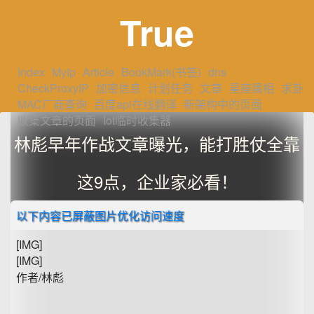
True
Index
MyIp
Article
BookMark(书签)
dns
CheckProxyIP
加密信息
计划任务
文章
星座属相
求卦
MAC厂商查询
百度api在线翻译
新架构中的页面
收集文章的页面
Iot临时收集器
林彪早年作战文章曝光，能打胜仗全靠
这9点，企业家必看！
以下内容已屏蔽图片优化访问速度
[IMG]
[IMG]
作者/林彪