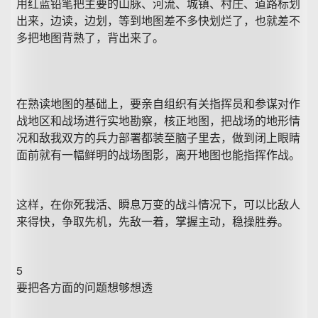
用红蓝铅笔把主要的山脉、河流、城镇、村庄、道路标划
出来，边读，边划，等到地图差不多快划烂了，也就差不
多把地图背熟了，背出来了。
在熟读地图的基础上，要亲自组织有关指挥员和参谋对作
战地区和战场进行实地勘察，核正地图，把战场的地形情
况和敌我双方的兵力部署都装至脑子里去，做到闭上眼睛
面前就有一幅鲜明的战场图影，离开地图也能指挥作战。
这样，在你死我活、瞬息万变的战斗情况下，可以比敌人
来得快，争取先机，先敌一着，掌握主动，稳操胜券。
5
要把各方面的问题想够想透