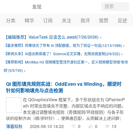
发现
博客
分类
精华
订阅
关注
我评
我赞
足迹
新闻
【编辑推荐】
ValueTask 应该怎么 await(7/26/2036)
»
博问
【最多推荐】
同事烧光了所有 AI 顶配额度，就为了验证一句话(12/13/1086)
»
闪存
【新闻头条】
AI造出新病毒了！Science论文实锤，无限自我复制(2/6/332)
»
班级
【推荐新闻】
MiniMax H3 视频模型登顶开源社区第一，定义视频模型领域“斩杀
线”(0/5/745)
»
会员
Qt 图形填充规则实战：OddEven vs Winding，顺逆时
周边
针如何影响填充与点击检测
在 QGraphicsView 框架下，多个形状组合为 QPainterP
ath 时常出现填充不完整、内部区域点击不响应的问题。
本文通过调整填充规则（奇偶规则/环绕规则）与各子形
状的绘制方向（顺/逆时针），使两者匹配，从而解决上述问题；
对于方向固定的弧线，采用负角度绘制或 toReversed() ... ...
薄暮知秋
2026-08-10 14:22
0
0
13