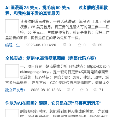
AI 画漫画 25 美元，挑毛病 50 美元——读者催的漫画教
程，和我拖着不发的真实原因
读者催的漫画教程，一段话就讲完：编程 AI 工具 + 分镜
模板，25 美元包月。真正贵的是没人写的第三步——质
检，50 美元起。生成是便宜的，验证是贵的；我把工作
里最贵的问题，搬到最便宜的场地先练了一遍。 ...
编程一生
2026-08-10 14:20
0
0
29
全栈实战：复刻4K高清壁纸图库（完整代码方案）
一、项目背景与站点需求分析 目标站点：https://bbab.n
et/images/gallery/，是一套每日更新4K高清电脑桌面壁
纸系统，核心特征： 内容分层：风景、建筑、动物、城
市多分类壁纸； 产品定位：CC0 无版权商用高清图库，海量 4K/
8K 电脑壁纸，每日自动同步上新素材； 页面能力 ...
独立开发者+
2026-08-10 13:36
0
0
71
你以为AI在画画？醒醒，它只是在玩"马赛克消消乐"
刷短视频的时候，总能看到那种AI生成的美女。 光影细
腻，发丝根根分明，眼神里甚至带着情绪。评论区永远